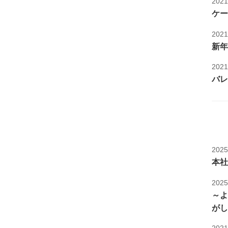
202
ケー
202
新年
202
バレ
202
本社
202
～よ
がし
202