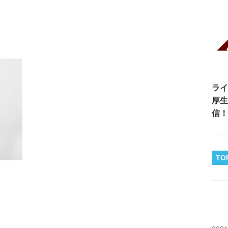
ライ
厚生
信！
TO