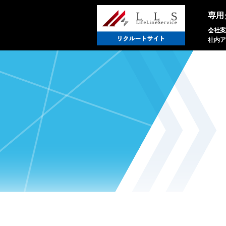
専用
会社案
社内ア