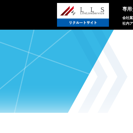
専用
会社案
社内ア