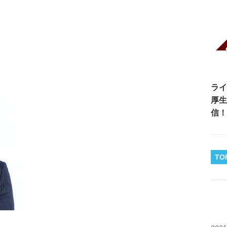
ライ
厚生
信！
TO