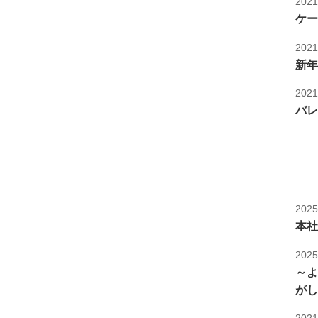
202
ケー
202
新年
202
バレ
202
本社
202
～よ
がし
202