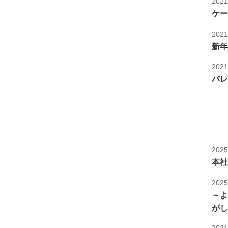
202
ケー
202
新年
202
バレ
202
本社
202
～よ
がし
202