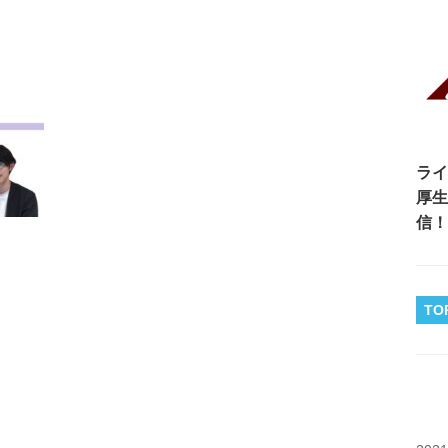
ライ
厚生
信！
TO