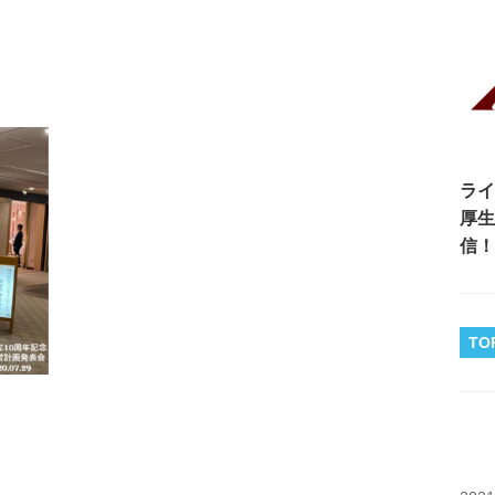
ライ
厚生
信！
TO