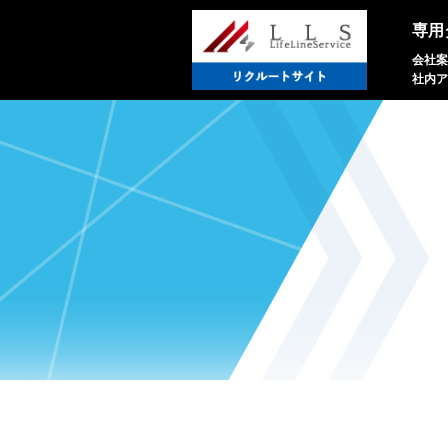
専用
会社案
社内ア