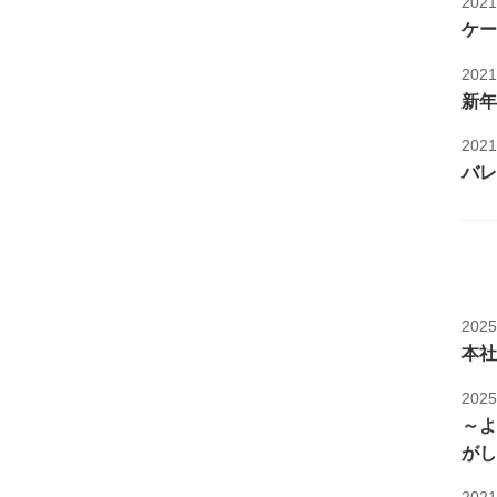
202
ケー
202
新年
202
バレ
202
本社
202
～よ
がし
202