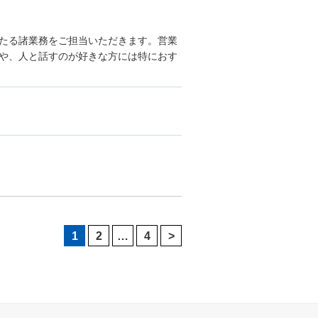
たる諸業務をご担当いただきます。営業
や、人と話すのが好きな方には特におす
1
2
…
4
>