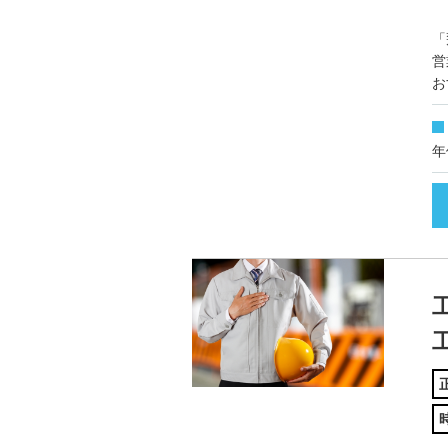
「
営
お
年