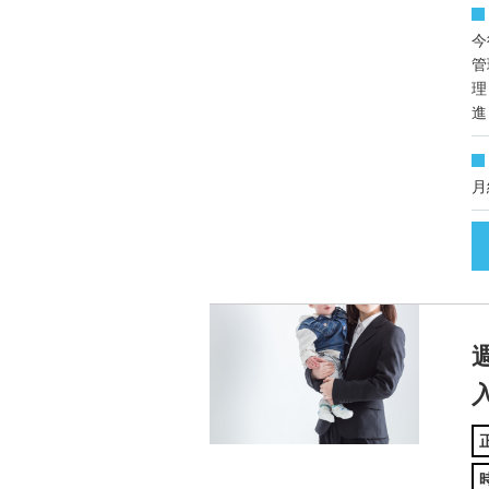
今
管
理
進
月