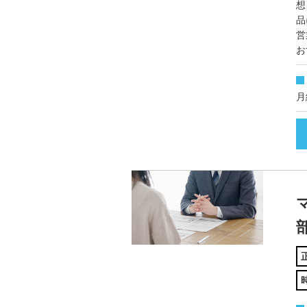
想
品
営
お
月