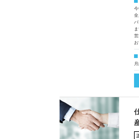
今
全
バ
ま
営
お
月