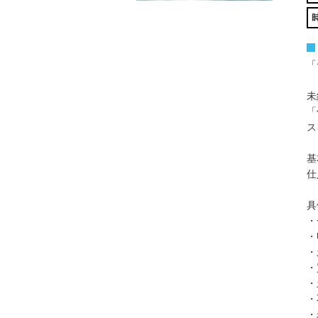
「
未
「
ス
基
仕
具
・
・
・
・
・
・
・