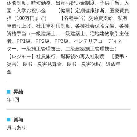
休暇制度、時短勤務、出産お祝い金制度、子供手当、入
園・入学お祝い金 【健康】定期健康診断、医療費負
担（100万円まで） 【各種手当】交通費支給、私有
車借り上げ、社用車利用制度、各種社会保険完備、各種
資格手当（一級建築士、二級建築士、宅地建物取引主任
者、FP1級、FP2級、FP3級、インテリアコーディネー
ター、一級施工管理技士、二級建築施工管理技士）
【レジャー】社員旅行、退職後の再入社制度 【慶弔・
災害】 慶弔・災害見舞金、慶弔・災害休暇、遺族年
金
昇給
年1回
賞与
賞与あり