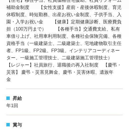
【住宅】移住手当、社員価格住宅援助、社員リフォーム
補助金制度 【女性支援】産前・産後休暇制度、育児
休暇制度、時短勤務、出産お祝い金制度、子供手当、入
園・入学お祝い金 【健康】定期健康診断、医療費負
担（100万円まで） 【各種手当】交通費支給、私有
車借り上げ、社用車利用制度、各種社会保険完備、各種
資格手当（一級建築士、二級建築士、宅地建物取引主任
者、FP1級、FP2級、FP3級、インテリアコーディネー
ター、一級施工管理技士、二級建築施工管理技士）
【レジャー】社員旅行、退職後の再入社制度 【慶弔・
災害】 慶弔・災害見舞金、慶弔・災害休暇、遺族年
金
昇給
年1回
賞与