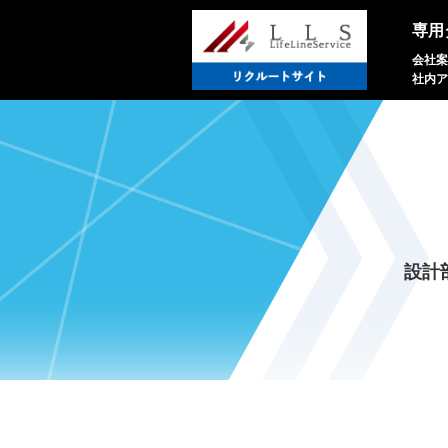
専用
会社案
社内ア
設計