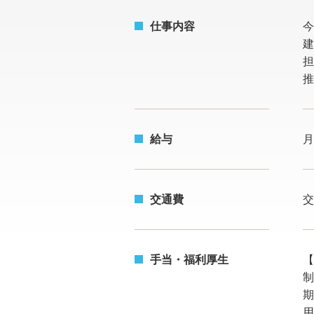
仕事内容
今
建
担
推
給与
月
交通費
交
手当・福利厚生
期
用