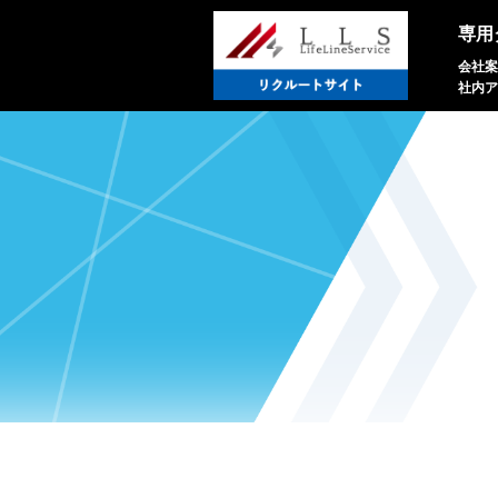
専用
会社案
社内ア