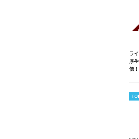
ライ
厚生
信！
TO