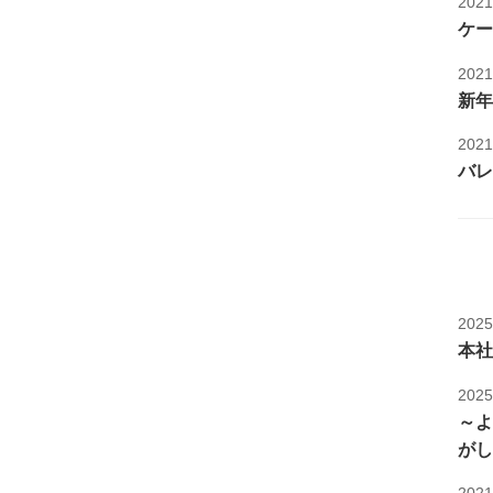
202
ケー
202
新年
202
バレ
202
本社
202
～よ
がし
202