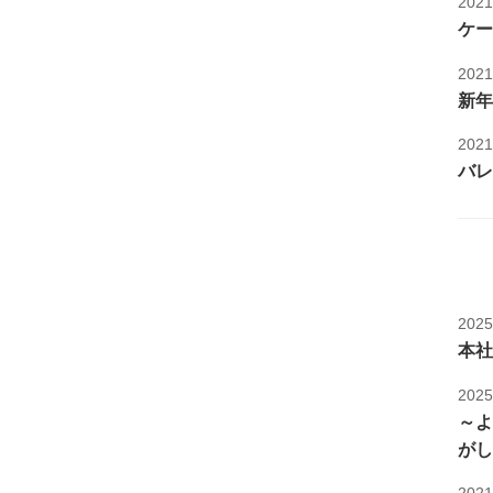
202
ケー
202
新年
202
バレ
202
本社
202
～よ
がし
202