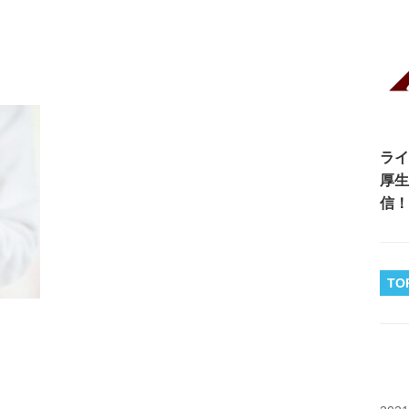
ライ
厚生
信！
TO