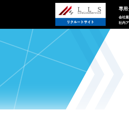
専用
会社案
社内ア