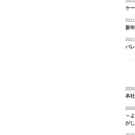
202
ケー
202
新年
202
バレ
202
本社
202
～よ
がし
202