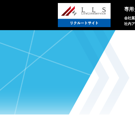
専用
会社案
社内ア