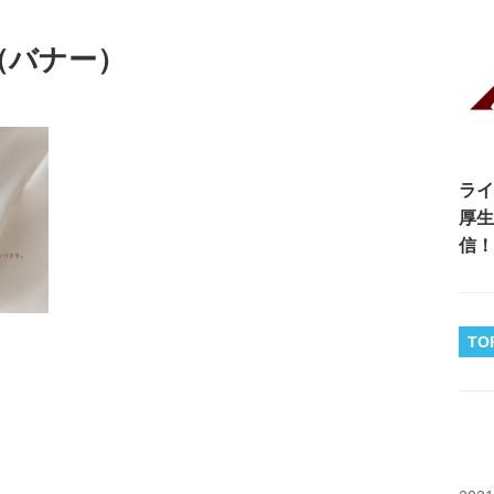
（バナー）
ライ
厚生
信！
TO